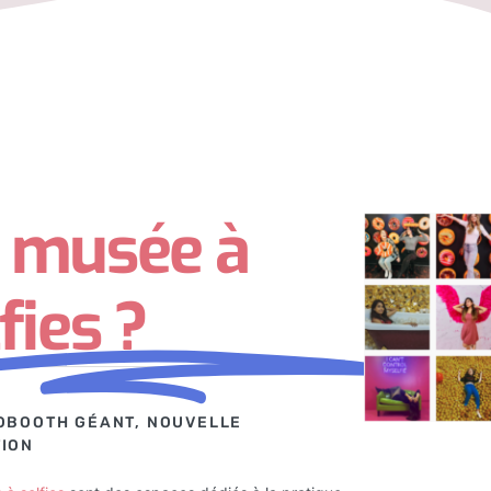
 musée à
fies ?
OBOOTH GÉANT, NOUVELLE
ION