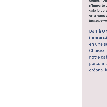
selfies no
n’importe 
galerie de
originaux e
instagram
De
1 à 8
immersi
en une s
Choisiss
notre ca
personna
créons-l