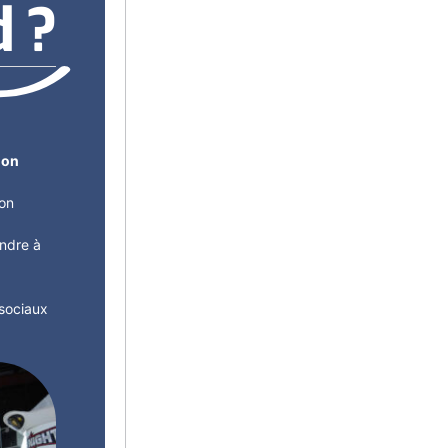
d ?
ion
ion
ndre à
 sociaux