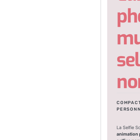
ph
mu
sel
no
COMPACT
PERSONN
La Selfie S
animation 