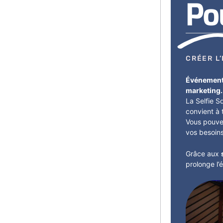
Po
CRÉER L
Événement 
marketing
La Selfie S
convient à 
Vous pouve
vos besoins
Grâce aux
prolonge l’