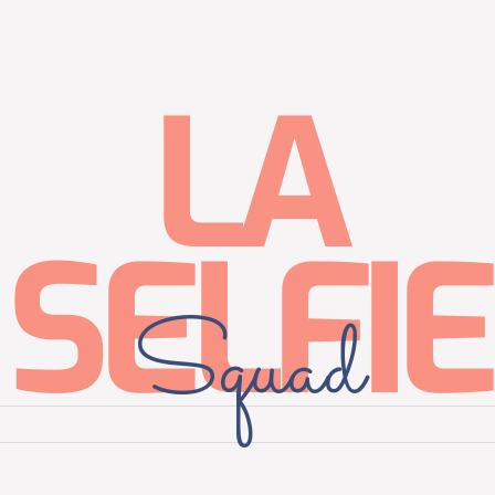
LA
SELFIE
Squad