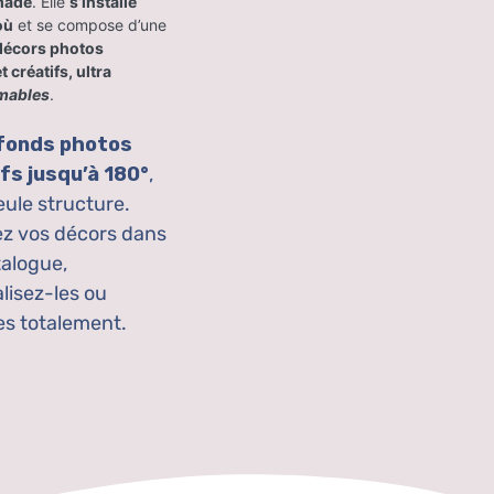
made
. Elle
s’installe
où
et se compose d’une
décors photos
t créatifs, ultra
mables
.
 fonds photos
fs jusqu’à 180°
,
eule structure.
ez vos décors dans
talogue,
lisez-les ou
es totalement.