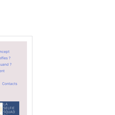
ncept
lfies ?
quand ?
ent
Contacts