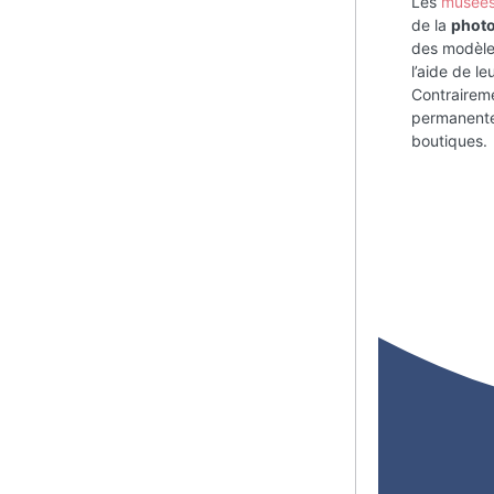
Les
musées 
de la
phot
des modèle
l’aide de le
Contraireme
permanentes
boutiques.