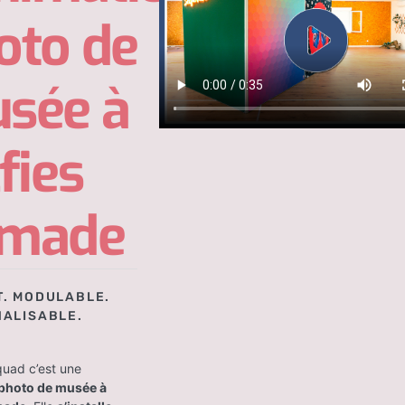
oto de
sée à
fies
made
. MODULABLE.
ALISABLE.
quad c’est une
photo de musée à